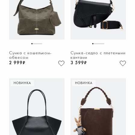
1
2
3
4
5
6
7
8
9
1
2
3
4
5
6
7
8
9
10
Сумка с кошельком-
Сумка-седло с плетеными
обвесом
кантами
2 999₽
3 599₽
НОВИНКА
НОВИНКА