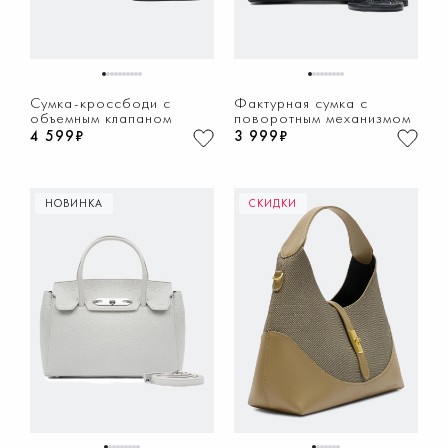
1
2
3
4
5
6
7
8
9
10
1
2
3
4
5
6
7
8
9
Сумка-кроссбоди с
Фактурная сумка с
объемным клапаном
поворотным механизмом
4 599₽
3 999₽
НОВИНКА
СКИДКИ