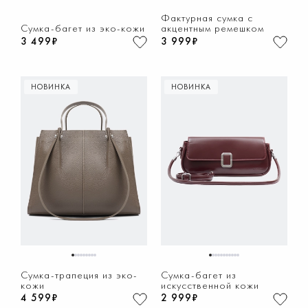
1
2
3
4
5
6
7
8
9
1
2
3
4
5
6
7
8
9
Фактурная сумка с
Сумка-багет из эко-кожи
акцентным ремешком
3 499₽
3 999₽
НОВИНКА
НОВИНКА
1
2
3
4
5
6
7
8
9
1
2
3
4
5
6
7
8
9
10
11
Сумка-трапеция из эко-
Сумка-багет из
кожи
искусственной кожи
4 599₽
2 999₽