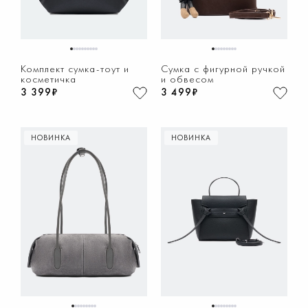
1
2
3
4
5
6
7
8
9
10
1
2
3
4
5
6
7
8
9
Комплект сумка-тоут и
Сумка с фигурной ручкой
косметичка
и обвесом
3 399₽
3 499₽
НОВИНКА
НОВИНКА