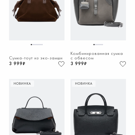
1
2
3
4
5
6
7
8
9
10
1
2
3
4
5
6
7
8
Комбинированная сумка
Сумка-тоут из эко-замши
с обвесом
3 999₽
3 999₽
НОВИНКА
НОВИНКА