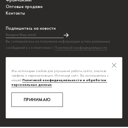
Оптовые продажи
Контакты
Подпишитесь на новости
Введите Ваш email
Подписка на новости прошла успешно!
Вы соглашаетесь на получение информации и/или рекламных
сообщений в соответствии с
Политикой конфидециальности
Таблица размеров
Политика конфиденциальности
Мы используем cookies для улучшения работы сайта, анализа
Публичная оферта
трафика и персонализации. Используя сайт, Вы соглашаетесь с
нашей
Политикой конфиденциальности и обработки 
персональных данных
.
info@savage.ru
8-800-700-0392
ПРИНИМАЮ
Ежедневно, с 8:00 до 20:00
Звонок бесплатный