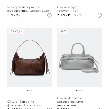
1
2
3
4
5
6
7
8
9
1
2
3
4
5
6
7
Фактурная сумка с
Сумка-тоут с
поворотным механизмом
косметичкой
3 999₽
2 499₽
3 599₽
СКИДКИ
ХИТ
1
2
3
4
5
1
2
3
4
5
6
7
Сумка-багет с
Сумка-багет из
декоративными
фактурной эко кожи
ремешками