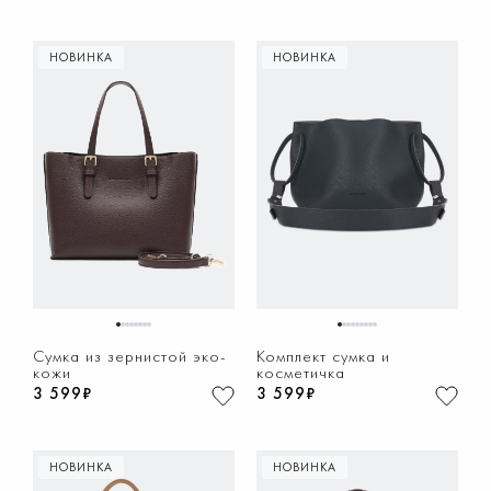
НОВИНКА
НОВИНКА
1
2
3
4
5
6
7
8
1
2
3
4
5
6
7
8
9
Сумка из зернистой эко-
Комплект сумка и
кожи
косметичка
3 599₽
3 599₽
НОВИНКА
НОВИНКА