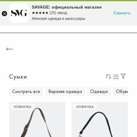
Бесплатная доставка в ПВЗ от 5000 рублей
Время скидок! до -70% на летние хиты!
Вступайте в клуб лояльности SAVAGE
Собираемся в морской круиз>>
Осень'26 уже в продаже!>>
SAVAGE: официальный магазин
Скачать
☆☆☆☆☆
★★★★★
(25) звезд
Женская одежда и аксессуары
Сумки
Смотреть все
Верхняя одежда
Одежда
Обувь
НОВИНКА
НОВИНКА