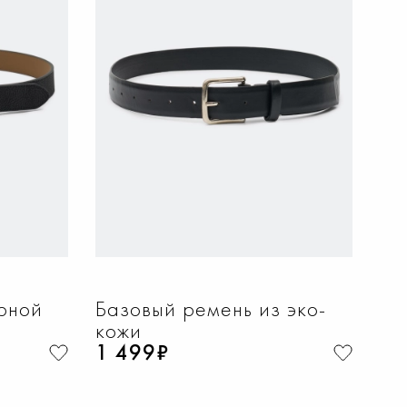
НУ
ДОБАВИТЬ В КОРЗИНУ
40
One
рной
Базовый ремень из эко-
кожи
1 499₽