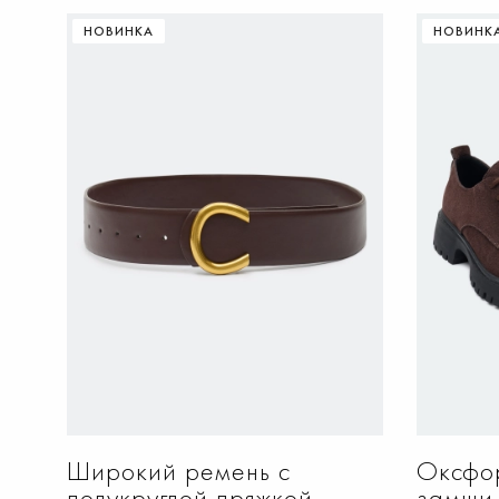
НОВИНКА
НОВИНК
ДОБАВИТЬ В КОРЗИНУ
Д
One
36
Широкий ремень с
Оксфор
полукруглой пряжкой
замши