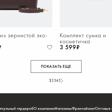
из зернистой эко-
Комплект сумка и
косметичка
₽
3 599₽
ПОКАЗАТЬ ЕЩЕ
1
2
3
4
5
псульный гардероб
О компании
Магазины
Франчайзинг
Оптовые 
ОБАВИТЬ В КОРЗИНУ
ДОБАВИТЬ В КОРЗИ