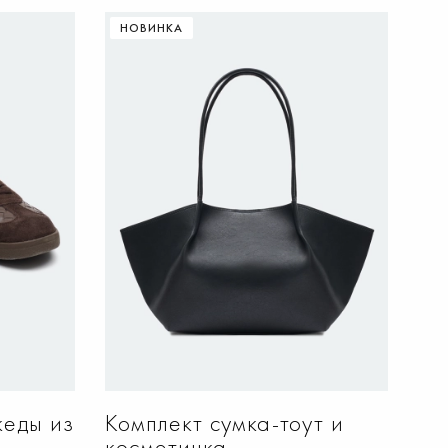
НОВИНКА
НУ
ДОБАВИТЬ В КОРЗИНУ
S
M
S
кеды из
Комплект сумка-тоут и
косметичка