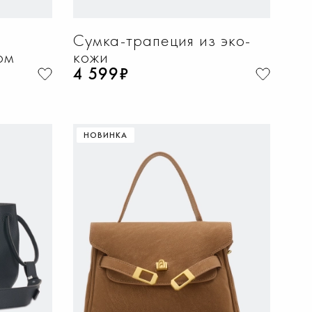
Сумка-трапеция из эко-
ом
кожи
4 599₽
НОВИНКА
НУ
ДОБАВИТЬ В КОРЗИНУ
One