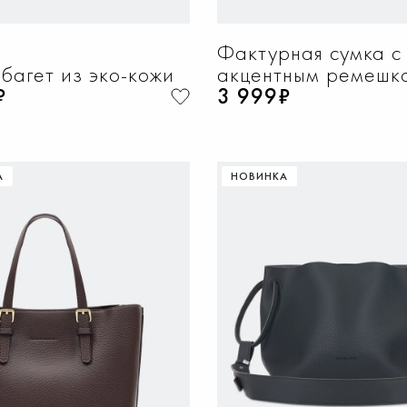
Фактурная сумка с
багет из эко-кожи
акцентным ремешк
₽
3 999₽
А
НОВИНКА
ОБАВИТЬ В КОРЗИНУ
ДОБАВИТЬ В КОРЗИ
One
One