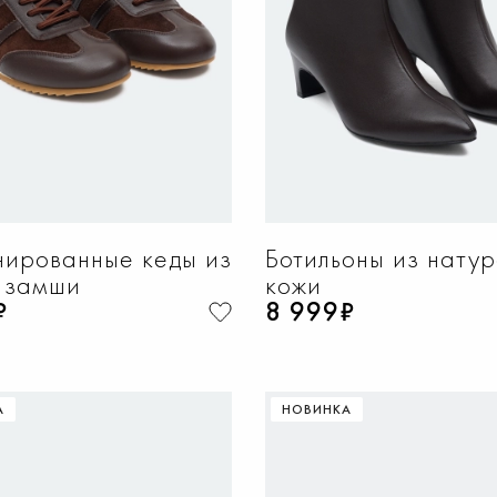
ированные кеды из
Ботильоны из нату
 замши
кожи
₽
8 999₽
А
НОВИНКА