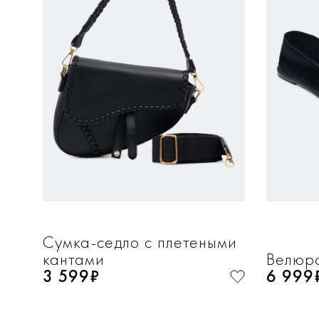
ДОБАВИТЬ В КОРЗИНУ
Д
36
37
38
39
40
36
Сумка-седло с плетеными
кантами
Велюро
3 599₽
6 999