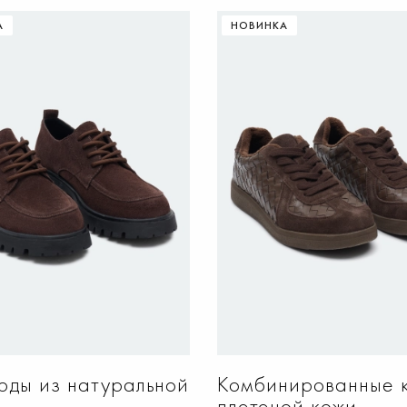
А
НОВИНКА
ОБАВИТЬ В КОРЗИНУ
ДОБАВИТЬ В КОРЗИ
37
38
39
40
M
ды из натуральной
Комбинированные 
плетеной кожи