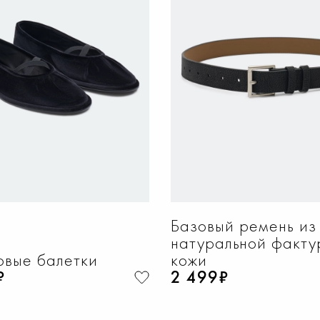
ОБАВИТЬ В КОРЗИНУ
ДОБАВИТЬ В КОРЗИ
37
38
39
40
36
37
38
39
Базовый ремень из
натуральной факту
вые балетки
кожи
₽
2 499₽