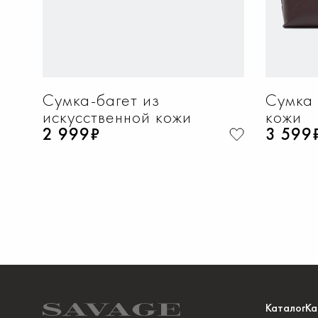
Сумка-багет из
Сумка 
искусственной кожи
кожи
2 999₽
3 599
Каталог
Ка
ДОБАВИТЬ В КОРЗИНУ
Д