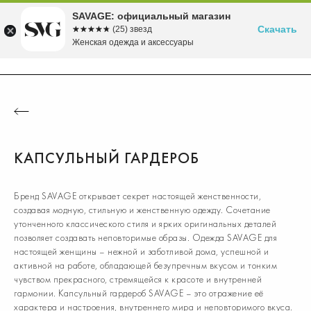
Бесплатная доставка в ПВЗ от 5000 рублей
Время скидок! до -70% на летние хиты!
Вступайте в клуб лояльности SAVAGE
Собираемся в морской круиз>>
Осень'26 уже в продаже!>>
SAVAGE: официальный магазин
Скачать
☆☆☆☆☆
★★★★★
(25) звезд
Женская одежда и аксессуары
КАПСУЛЬНЫЙ ГАРДЕРОБ
Бренд SAVAGE открывает секрет настоящей женственности,
создавая модную, стильную и женственную одежду. Сочетание
утонченного классического стиля и ярких оригинальных деталей
позволяет создавать неповторимые образы. Одежда SAVAGE для
настоящей женщины – нежной и заботливой дома, успешной и
активной на работе, обладающей безупречным вкусом и тонким
чувством прекрасного, стремящейся к красоте и внутренней
гармонии. Капсульный гардероб SAVAGE – это отражение её
характера и настроения, внутреннего мира и неповторимого вкуса.