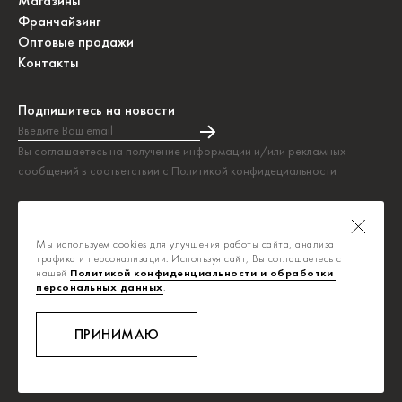
Магазины
Франчайзинг
Оптовые продажи
Контакты
Подпишитесь на новости
Введите Ваш email
Подписка на новости прошла успешно!
Вы соглашаетесь на получение информации и/или рекламных
сообщений в соответствии с
Политикой конфидециальности
Таблица размеров
Политика конфиденциальности
Мы используем cookies для улучшения работы сайта, анализа
Публичная оферта
трафика и персонализации. Используя сайт, Вы соглашаетесь с
нашей
Политикой конфиденциальности и обработки 
персональных данных
.
info@savage.ru
8-800-700-0392
ПРИНИМАЮ
Ежедневно, с 8:00 до 20:00
Звонок бесплатный