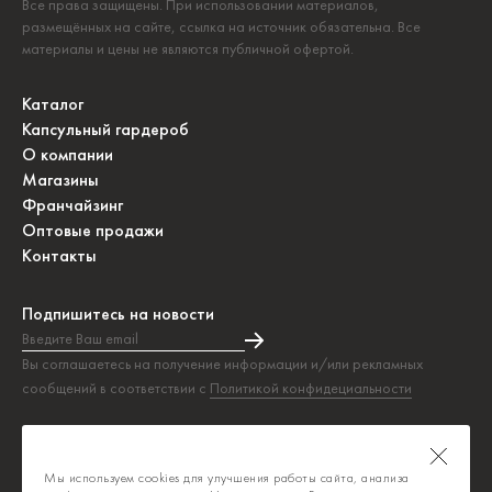
Все права защищены. При использовании материалов,
размещённых на сайте, ссылка на источник обязательна. Все
материалы и цены не являются публичной офертой.
Каталог
Капсульный гардероб
О компании
Магазины
Франчайзинг
Оптовые продажи
Контакты
Подпишитесь на новости
Введите Ваш email
Подписка на новости прошла успешно!
Вы соглашаетесь на получение информации и/или рекламных
сообщений в соответствии с
Политикой конфидециальности
Таблица размеров
Политика конфиденциальности
Мы используем cookies для улучшения работы сайта, анализа