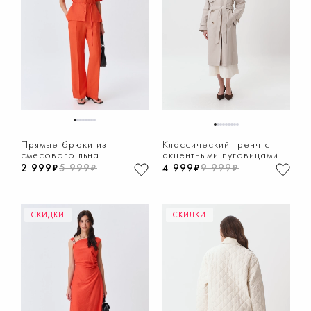
1
2
3
4
5
6
7
8
1
2
3
4
5
6
7
8
9
Прямые брюки из
Классический тренч с
смесового льна
акцентными пуговицами
2 999₽
5 999₽
4 999₽
9 999₽
СКИДКИ
СКИДКИ