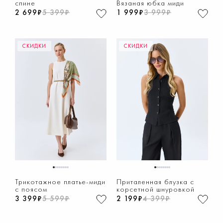
спине
Вязаная юбка миди
2 699₽
5 399₽
1 999₽
3 999₽
СКИДКИ
СКИДКИ
1
2
3
4
5
6
7
8
1
2
3
4
5
6
7
8
Трикотажное платье-миди
Приталенная блузка с
с поясом
корсетной шнуровкой
3 399₽
5 599₽
2 199₽
4 399₽