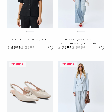
1
2
3
4
5
6
7
8
1
2
3
4
5
6
7
8
Блузка с разрезом на
Широкие джинсы с
спине
акцентными дестроями
2 699₽
5 399₽
4 799₽
5 999₽
СКИДКИ
СКИДКИ