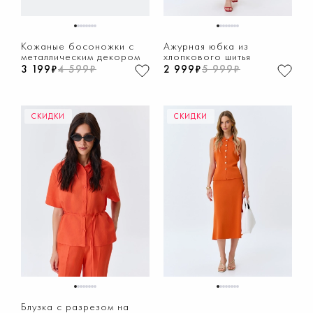
1
2
3
4
5
6
7
8
1
2
3
4
5
6
7
8
Кожаные босоножки с
Ажурная юбка из
металлическим декором
хлопкового шитья
3 199₽
4 599₽
2 999₽
5 999₽
СКИДКИ
СКИДКИ
1
2
3
4
5
6
7
8
1
2
3
4
5
6
7
8
Блузка с разрезом на