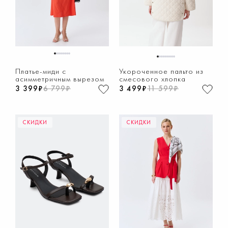
1
2
3
4
5
6
7
8
1
2
3
4
5
6
7
8
9
Платье-миди с
Укороченное пальто из
асимметричным вырезом
смесового хлопка
3 399₽
6 799₽
3 499₽
11 599₽
СКИДКИ
СКИДКИ