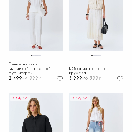
1
2
3
4
5
6
7
8
1
2
3
4
5
6
7
8
Белые джинсы с
вышивкой и цветной
Юбка из тонкого
фурнитурой
кружева
2 499₽
4 999₽
3 999₽
6 599₽
СКИДКИ
СКИДКИ