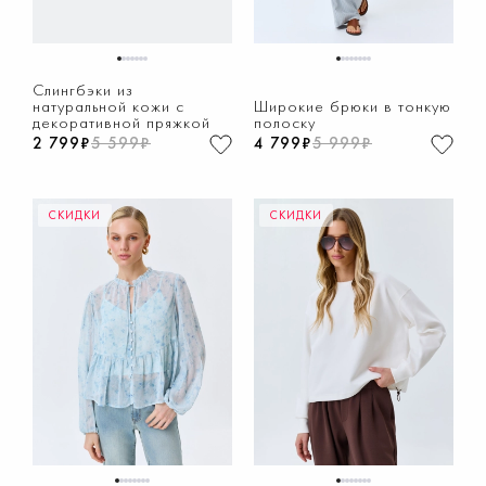
1
2
3
4
5
6
7
1
2
3
4
5
6
7
8
Слингбэки из
натуральной кожи с
Широкие брюки в тонкую
декоративной пряжкой
полоску
2 799₽
5 599₽
4 799₽
5 999₽
СКИДКИ
СКИДКИ