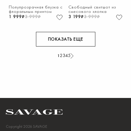
1
2
3
4
5
6
7
8
1
2
3
4
5
6
7
8
Полупрозрачная блузка с
Свободный свитшот из
флоральным принтом
смесового хлопка
1 999₽
3 999₽
3 199₽
3 999₽
ПОКАЗАТЬ ЕЩЕ
2
3
4
5
1
Copyright 2026 SAVAGE