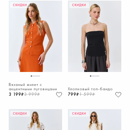
СКИДКИ
СКИДКИ
1
2
3
4
5
6
7
8
1
2
3
4
5
6
7
8
Вязаный жилет с
акцентными пуговицами
Хлопковый топ-бандо
3 199₽
3 999₽
799₽
1 599₽
СКИДКИ
СКИДКИ