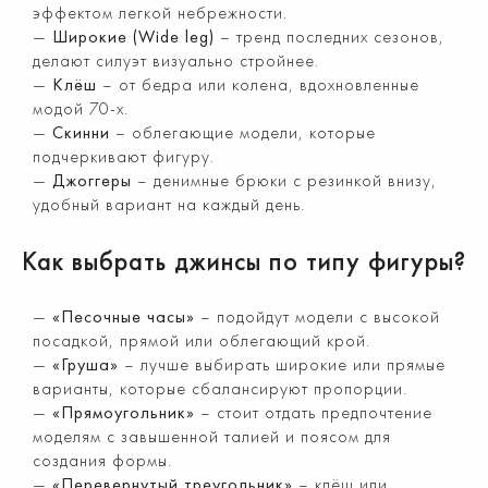
эффектом легкой небрежности.
Широкие (Wide leg)
– тренд последних сезонов,
делают силуэт визуально стройнее.
Клёш
– от бедра или колена, вдохновленные
модой 70-х.
Скинни
– облегающие модели, которые
подчеркивают фигуру.
Джоггеры
– денимные брюки с резинкой внизу,
удобный вариант на каждый день.
Как выбрать джинсы по типу фигуры?
«Песочные часы»
– подойдут модели с высокой
посадкой, прямой или облегающий крой.
«Груша»
– лучше выбирать широкие или прямые
варианты, которые сбалансируют пропорции.
«Прямоугольник»
– стоит отдать предпочтение
моделям с завышенной талией и поясом для
создания формы.
«Перевернутый треугольник»
– клёш или