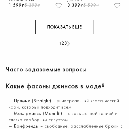
1 599₽
5 399₽
3 399₽
5 599₽
ПОКАЗАТЬ ЕЩЕ
2
3
1
Часто задаваемые вопросы
Какие фасоны джинсов в моде?
Прямые (Straight)
– универсальный классический
крой, который подходит всем.
Мом-джинсы (Mom fit)
– с завышенной талией и
слегка свободным силуэтом.
Бойфренды
– свободные, расслабленные брюки с