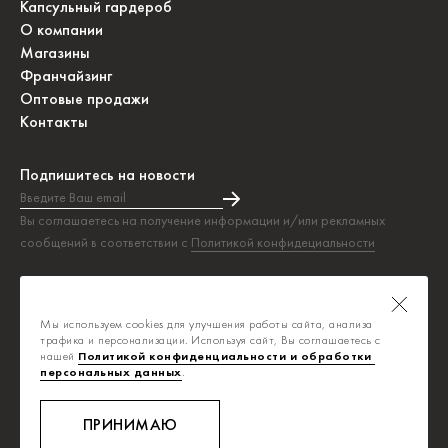
Капсульный гардероб
О компании
Магазины
Франчайзинг
Оптовые продажи
Контакты
Подпишитесь на новости
Введите Ваш email
Подписка на новости прошла успешно!
Вы соглашаетесь на получение информации и/или рекламных
сообщений в соответствии с
Политикой конфидециальности
Таблица размеров
Политика конфиденциальности
Мы используем cookies для улучшения работы сайта, анализа
Публичная оферта
трафика и персонализации. Используя сайт, Вы соглашаетесь с
нашей
Политикой конфиденциальности и обработки 
персональных данных
.
info@savage.ru
8-800-700-0392
ПРИНИМАЮ
Ежедневно, с 8:00 до 20:00