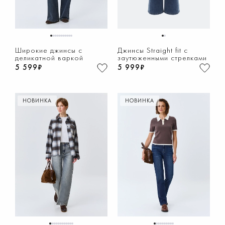
1
2
3
4
5
6
7
8
9
10
11
1
2
Широкие джинсы с
Джинсы Straight fit с
деликатной варкой
заутюженными стрелками
5 599₽
5 999₽
НОВИНКА
НОВИНКА