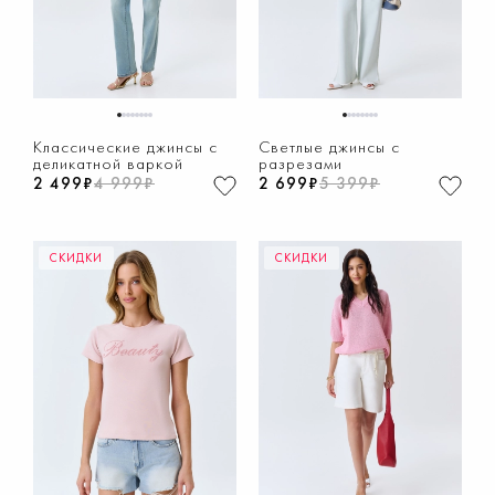
1
2
3
4
5
6
7
8
1
2
3
4
5
6
7
8
Классические джинсы с
Светлые джинсы с
деликатной варкой
разрезами
2 499₽
4 999₽
2 699₽
5 399₽
СКИДКИ
СКИДКИ