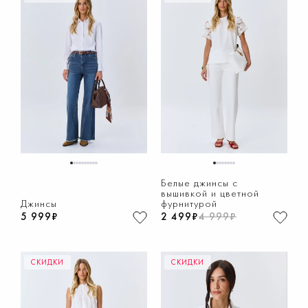
1
2
3
4
5
6
7
8
9
10
1
2
3
4
5
6
7
8
Белые джинсы с
вышивкой и цветной
Джинсы
фурнитурой
5 999₽
2 499₽
4 999₽
СКИДКИ
СКИДКИ