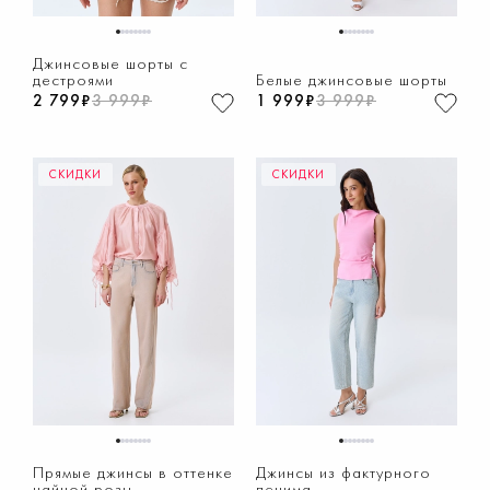
1
2
3
4
5
6
7
8
1
2
3
4
5
6
7
8
Джинсовые шорты с
дестроями
Белые джинсовые шорты
2 799₽
3 999₽
1 999₽
3 999₽
СКИДКИ
СКИДКИ
1
2
3
4
5
6
7
8
1
2
3
4
5
6
7
8
Прямые джинсы в оттенке
Джинсы из фактурного
чайной розы
денима