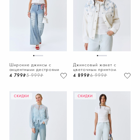
1
2
3
4
5
6
7
8
1
2
3
4
5
6
7
8
Широкие джинсы с
Джинсовый жакет с
акцентными дестроями
цветочным принтом
4 799₽
5 999₽
4 899₽
6 999₽
СКИДКИ
СКИДКИ