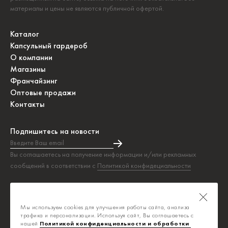
материалы и цены не являются публичной офертой.
Каталог
Капсульный гардероб
О компании
Магазины
Франчайзинг
Оптовые продажи
Контакты
Подпишитесь на новости
Введите Ваш email
Подписка на новости прошла успешно!
Вы соглашаетесь на получение информации и/или рекламных
сообщений в соответствии с
Политикой конфидециальности
Таблица размеров
Политика конфиденциальности
Мы используем cookies для улучшения работы сайта, анализа
Публичная оферта
трафика и персонализации. Используя сайт, Вы соглашаетесь с
нашей
Политикой конфиденциальности и обработки 