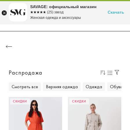
Бесплатная доставка в ПВЗ от 5000 рублей
Время скидок! до -70% на летние хиты!
Вступайте в клуб лояльности SAVAGE
Собираемся в морской круиз>>
Осень'26 уже в продаже!>>
SAVAGE: официальный магазин
Скачать
☆☆☆☆☆
★★★★★
(25) звезд
Женская одежда и аксессуары
Распродажа
Смотреть все
Верхняя одежда
Одежда
Обувь
СКИДКИ
СКИДКИ