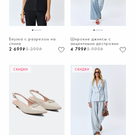
1
2
3
4
5
6
7
8
1
2
3
4
5
6
7
8
Блузка с разрезом на
Широкие джинсы с
спине
акцентными дестроями
2 699₽
5 399₽
4 799₽
5 999₽
СКИДКИ
СКИДКИ