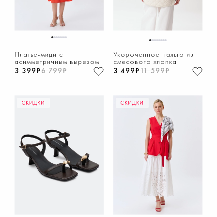
1
2
3
4
5
6
7
8
1
2
3
4
5
6
7
8
9
Платье-миди с
Укороченное пальто из
асимметричным вырезом
смесового хлопка
3 399₽
6 799₽
3 499₽
11 599₽
СКИДКИ
СКИДКИ