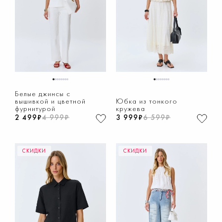
1
2
3
4
5
6
7
8
1
2
3
4
5
6
7
8
Белые джинсы с
вышивкой и цветной
Юбка из тонкого
фурнитурой
кружева
2 499₽
4 999₽
3 999₽
6 599₽
СКИДКИ
СКИДКИ