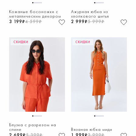
1
2
3
4
5
6
7
8
1
2
3
4
5
6
7
8
Кожаные босоножки с
Ажурная юбка из
металлическим декором
хлопкового шитья
3 199₽
4 599₽
2 999₽
5 999₽
СКИДКИ
СКИДКИ
1
2
3
4
5
6
7
8
1
2
3
4
5
6
7
8
Блузка с разрезом на
спине
Вязаная юбка миди
2 699₽
5 399₽
1 999₽
3 999₽