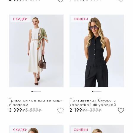
СКИДКИ
СКИДКИ
1
2
3
4
5
6
7
8
1
2
3
4
5
6
7
8
Трикотажное платье-миди
Приталенная блузка с
с поясом
корсетной шнуровкой
3 399₽
5 599₽
2 199₽
4 399₽
СКИДКИ
СКИДКИ