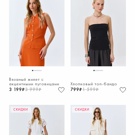
1
2
3
4
5
6
7
8
1
2
3
4
5
6
7
8
Вязаный жилет с
акцентными пуговицами
Хлопковый топ-бандо
3 199₽
3 999₽
799₽
1 599₽
СКИДКИ
СКИДКИ