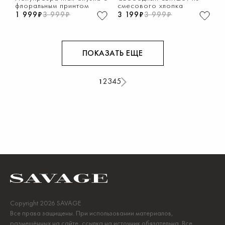
флоральным принтом
смесового хлопка
1 999₽
3 999₽
3 199₽
3 999₽
ПОКАЗАТЬ ЕЩЕ
2
3
4
5
1
Copyright 2026 SAVAGE
Все права защищены. При использовании материалов,
размещённых на сайте, ссылка на источник обязательна. Все