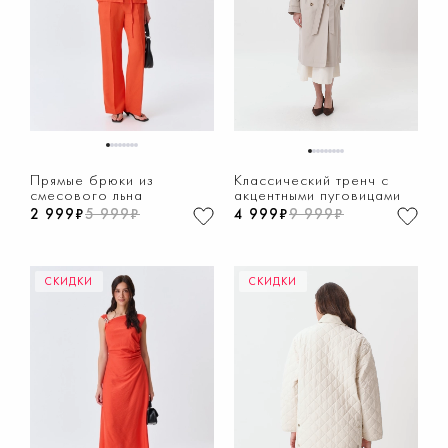
1
2
3
4
5
6
7
8
1
2
3
4
5
6
7
8
9
Прямые брюки из
Классический тренч с
смесового льна
акцентными пуговицами
2 999₽
5 999₽
4 999₽
9 999₽
СКИДКИ
СКИДКИ