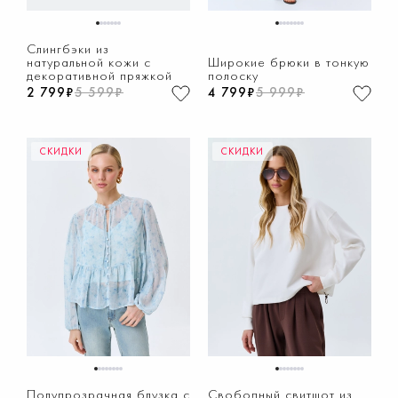
1
2
3
4
5
6
7
1
2
3
4
5
6
7
8
Слингбэки из
натуральной кожи с
Широкие брюки в тонкую
декоративной пряжкой
полоску
2 799₽
5 599₽
4 799₽
5 999₽
СКИДКИ
СКИДКИ
1
2
3
4
5
6
7
8
1
2
3
4
5
6
7
8
Полупрозрачная блузка с
Свободный свитшот из