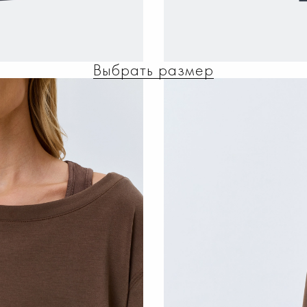
Выбрать размер
ТАЖНЫЕ БРЮКИ ИЗ 
4 599 ₽
РАЗМЕР
44
42
46
48
50
52