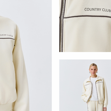
РАЗМЕР
44
42
46
48
50
52