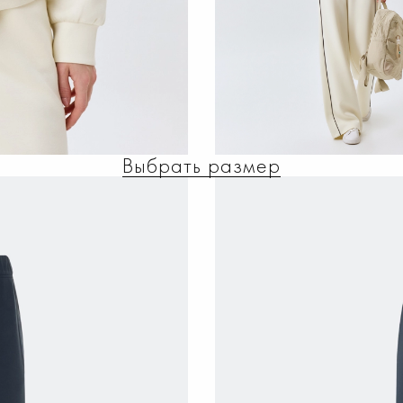
Выбрать размер
Й БОМБЕР В СПОРТ
3 499 ₽
РАЗМЕР
44
42
46
48
50