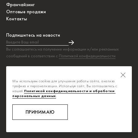
Франчайзинг
Оптовые продажи
Контакты
Подпишитесь на новости
Введите Ваш email
Подписка на новости прошла успешно!
Вы соглашаетесь на получение информации и/или рекламных
сообщений в соответствии с
Политикой конфидециальности
Таблица размеров
Политика конфиденциальности
Мы используем cookies для улучшения работы сайта, анализа
Публичная оферта
трафика и персонализации. Используя сайт, Вы соглашаетесь с
нашей
Политикой конфиденциальности и обработки 
персональных данных
.
info@savage.ru
8-800-700-0392
ПРИНИМАЮ
Ежедневно, с 8:00 до 20:00
Звонок бесплатный