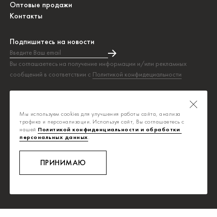
Оптовые продажи
Контакты
Подпишитесь на новости
Введите Ваш email
Подписка на новости прошла успешно!
Вы соглашаетесь на получение информации и/или рекламных
сообщений в соответствии с
Политикой конфидециальности
Таблица размеров
Политика конфиденциальности
Мы используем cookies для улучшения работы сайта, анализа
Публичная оферта
трафика и персонализации. Используя сайт, Вы соглашаетесь с
нашей
Политикой конфиденциальности и обработки 
персональных данных
.
info@savage.ru
8-800-700-0392
ПРИНИМАЮ
Ежедневно, с 8:00 до 20:00
Звонок бесплатный
Дизайн
,
разработка и сопровождение сайта
,