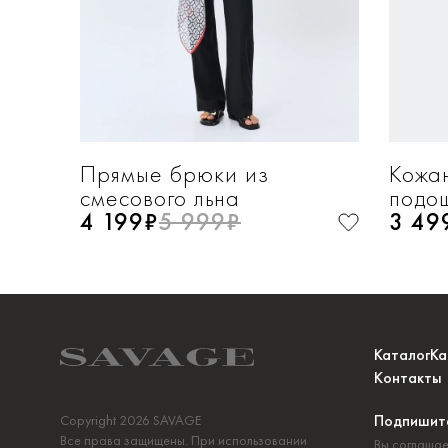
Прямые брюки из
Кожа
смесового льна
подо
4 199₽
5 999₽
3 49
Каталог
Ка
Контакты
Подпишите
Copyright 2026 SAVAGE
Все права защищены. При использовании
Вы соглашае