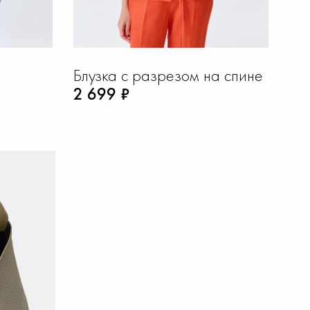
Блузка с разрезом на спине
Ov
2 699 ₽
ка
2 