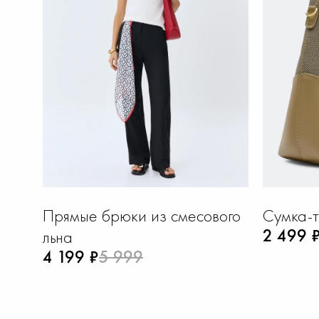
Прямые брюки из смесового
Сумка-т
2 499 
льна
4 199 ₽
5 999