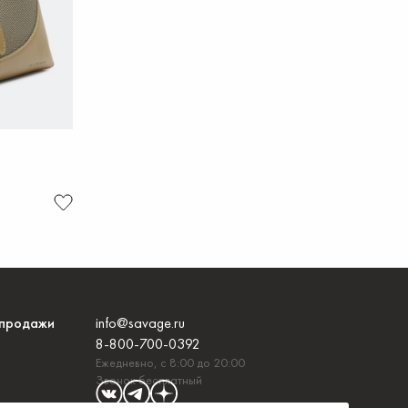
продажи
info@savage.ru
8-800-700-0392
Ежедневно, с 8:00 до 20:00
Звонок бесплатный
и с