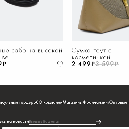
ные сабо на высокой
Сумка-тоут с
шве
косметичкой
9₽
2 499₽
3 599₽
псульный гардероб
О компании
Магазины
Франчайзинг
Оптовые 
сь на новости
Введите Ваш email
тесь на получение информации и/или рекламных сообщений в соответстви