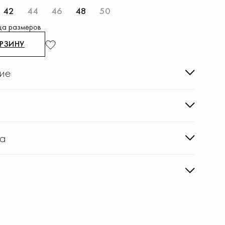
42
44
46
48
50
ца размеров
ОРЗИНУ
ие
ка