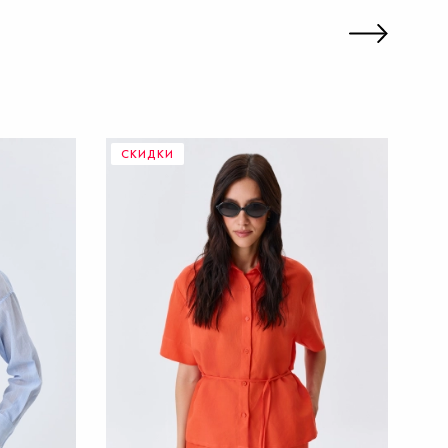
СКИДКИ
С
40