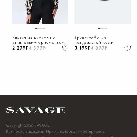
1
2
3
4
5
6
7
8
1
2
3
4
5
6
7
Блузка из вискозы с
Яркие сабо из
этническим орнаментом
натуральной кожи
2 299₽
4 599₽
3 199₽
4 599₽
Copyright 2026 SAVAGE
Все права защищены. При использовании материалов,