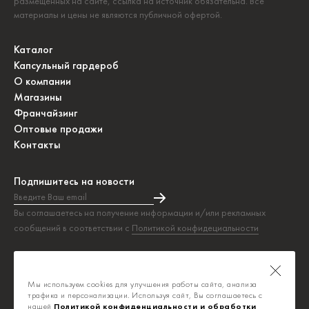
размещённых на сайте, ссылка на источник обязательна. Все
материалы и цены не являются публичной офертой.
Каталог
Капсульный гардероб
О компании
Магазины
Франчайзинг
Оптовые продажи
Контакты
Подпишитесь на новости
Введите Ваш email
Подписка на новости прошла успешно!
Вы соглашаетесь на получение информации и/или рекламных
сообщений в соответствии с
Политикой конфидециальности
Таблица размеров
Политика конфиденциальности
Мы используем cookies для улучшения работы сайта, анализа
Публичная оферта
трафика и персонализации. Используя сайт, Вы соглашаетесь с
нашей
Политикой конфиденциальности и обработки 