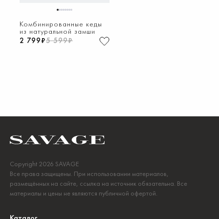
1
2
3
4
5
6
7
8
Комбинированные кеды
из натуральной замши
2 799₽
5 599₽
Copyright 2026 SAVAGE
Все права защищены. При использовании материалов,
размещённых на сайте, ссылка на источник обязательна. Все
материалы и цены не являются публичной офертой.
Каталог