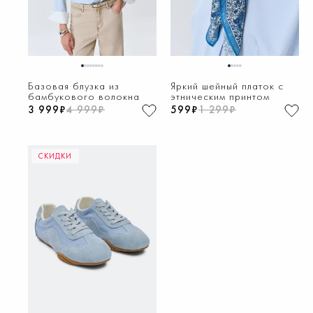
1
2
3
4
5
6
7
8
1
2
3
4
5
Базовая блузка из
Яркий шейный платок с
бамбукового волокна
этническим принтом
3 999₽
4 999₽
599₽
1 299₽
СКИДКИ