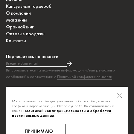
Капсульный гардероб
О компании
Магазины
Франчайзинг
Оптовые продажи
Контакты
Подпишитесь на новости
Введите Ваш email
Подписка на новости прошла успешно!
Вы соглашаетесь на получение информации и/или рекламных
сообщений в соответствии с
Политикой конфидециальности
Таблица размеров
Политика конфиденциальности
Мы используем cookies для улучшения работы сайта, анализа
Публичная оферта
трафика и персонализации. Используя сайт, Вы соглашаетесь с
нашей
Политикой конфиденциальности и обработки 
персональных данных
.
info@savage.ru
8-800-700-0392
ПРИНИМАЮ