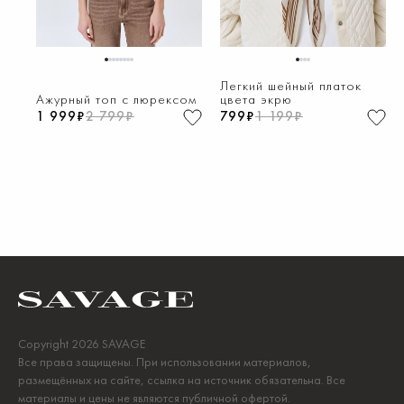
1
2
3
4
5
6
7
8
1
2
3
4
Легкий шейный платок
Ажурный топ с люрексом
цвета экрю
1 999₽
2 799₽
799₽
1 199₽
Copyright 2026 SAVAGE
Все права защищены. При использовании материалов,
размещённых на сайте, ссылка на источник обязательна. Все
материалы и цены не являются публичной офертой.