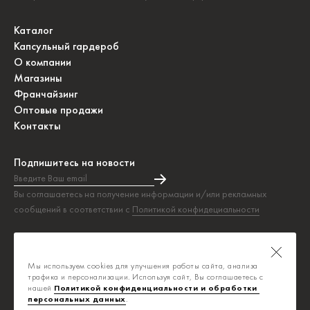
Каталог
Капсульный гардероб
О компании
Магазины
Франчайзинг
Оптовые продажи
Контакты
Подпишитесь на новости
Введите Ваш email
Подписка на новости прошла успешно!
Вы соглашаетесь на получение информации и/или рекламных
сообщений в соответствии с
Политикой конфидециальности
Таблица размеров
Политика конфиденциальности
Мы используем cookies для улучшения работы сайта, анализа
Публичная оферта
трафика и персонализации. Используя сайт, Вы соглашаетесь с
нашей
Политикой конфиденциальности и обработки 
персональных данных
.