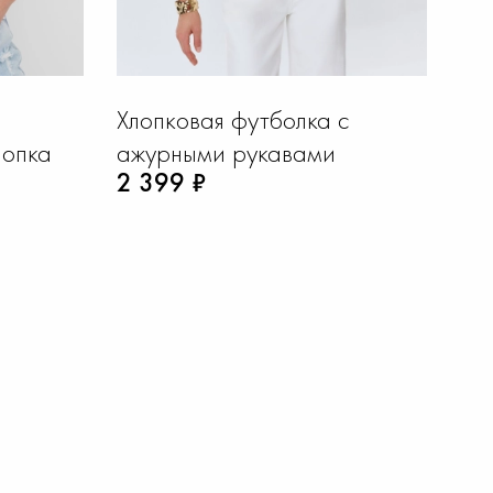
Хлопковая футболка с
Аж
лопка
ажурными рукавами
вы
2 399 ₽
4 