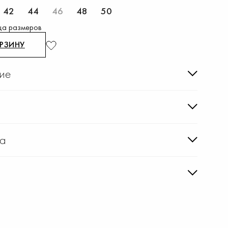
42
44
46
48
50
ца размеров
ОРЗИНУ
ие
ка