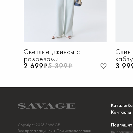
Светлые джинсы с
Слинг
разрезами
каблу
2 699₽
5 399₽
3 99
Каталог
Ка
Контакты
Подпишите
Copyright 2026 SAVAGE
Все права защищены. При использовании
Вы соглашае