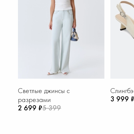
Светлые джинсы с
Слингбэ
3 999 
разрезами
2 699 ₽
5 399