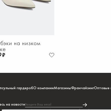
бэки на низком
ке
9₽
псульный гардероб
О компании
Магазины
Франчайзинг
Оптовые 
сь на новости
Введите Ваш email
тесь на получение информации и/или рекламных сообщений в соответстви