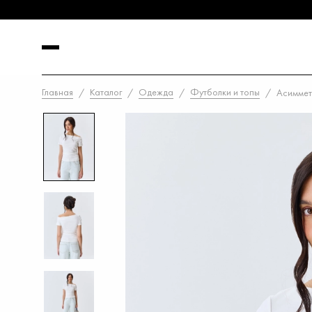
Главная
Каталог
Одежда
Футболки и топы
Асиммет