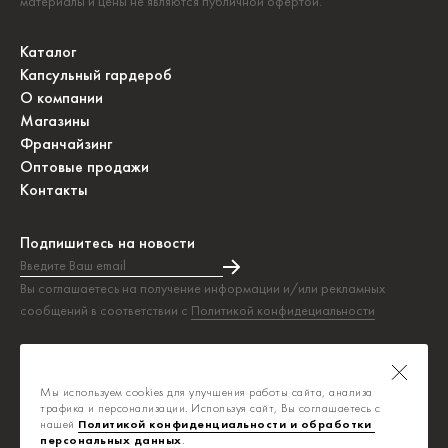
материалы и цены не являются публичной офертой.
Каталог
Капсульный гардероб
О компании
Магазины
Франчайзинг
Оптовые продажи
Контакты
Подпишитесь на новости
Введите Ваш email
Подписка на новости прошла успешно!
Вы соглашаетесь на получение информации и/или рекламных
сообщений в соответствии с
Политикой конфидециальности
Таблица размеров
Политика конфиденциальности
Мы используем cookies для улучшения работы сайта, анализа
Публичная оферта
трафика и персонализации. Используя сайт, Вы соглашаетесь с
нашей
Политикой конфиденциальности и обработки 
персональных данных
.