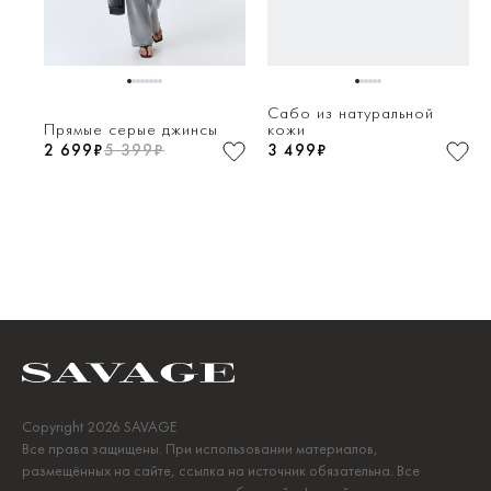
1
2
3
4
5
6
7
8
1
2
3
4
5
6
Сабо из натуральной
Прямые серые джинсы
кожи
2 699₽
5 399₽
3 499₽
Copyright 2026 SAVAGE
Все права защищены. При использовании материалов,
размещённых на сайте, ссылка на источник обязательна. Все