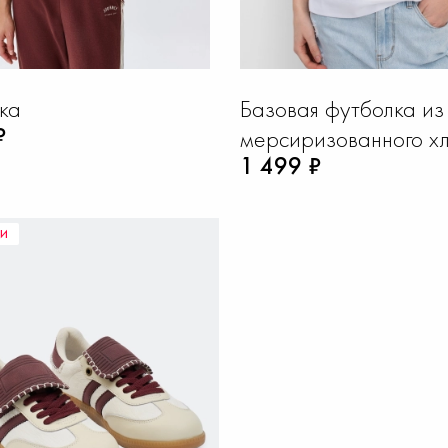
ка
Базовая футболка из
₽
мерсиризованного х
1 499 ₽
И