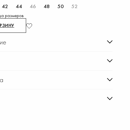
42
44
46
48
50
52
ца размеров
ОРЗИНУ
ие
ка