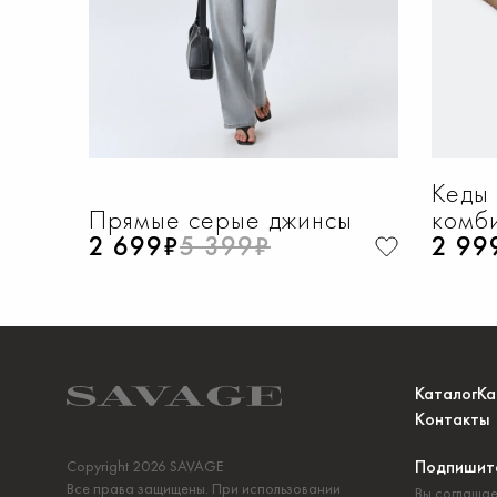
Кеды 
Прямые серые джинсы
комб
2 699₽
5 399₽
2 99
Каталог
Ка
Контакты
Подпишите
Copyright 2026 SAVAGE
Все права защищены. При использовании
Вы соглашае