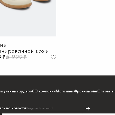
из
инированной кожи
9₽
5 999₽
псульный гардероб
О компании
Магазины
Франчайзинг
Оптовые 
сь на новости
Введите Ваш email
тесь на получение информации и/или рекламных сообщений в соответстви