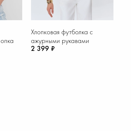
Хлопковая футболка с
Фу
лопка
ажурными рукавами
ру
2 399 ₽
1 