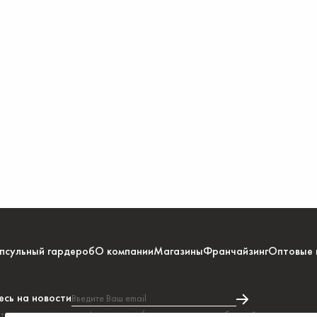
псульный гардероб
О компании
Магазины
Франчайзинг
Оптовые 
сь на новости
Введите Ваш email
тесь на получение информации и/или рекламных сообщений в соответстви