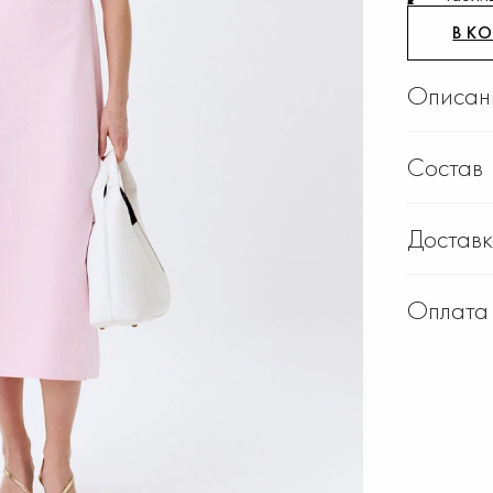
В К
Описан
Состав
Достав
Оплата