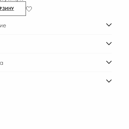
ОРЗИНУ
ие
ка