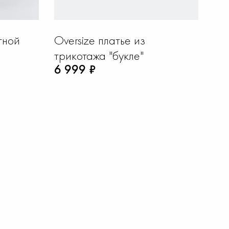
тной
Oversize платье из
Из
трикотажа "букле"
пл
6 999 ₽
7 