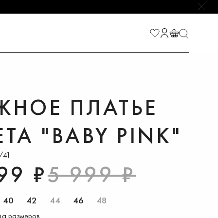
НАЙТИ
ЖНОЕ ПЛАТЬЕ
ЕТА "BABY PINK"
/41
99 ₽
5 999 ₽
40
42
44
46
48
ца размеров