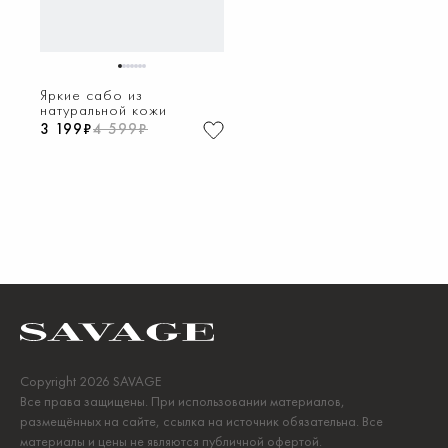
1
2
3
4
5
6
7
Яркие сабо из
натуральной кожи
3 199₽
4 599₽
Copyright 2026 SAVAGE
Все права защищены. При использовании материалов,
размещённых на сайте, ссылка на источник обязательна. Все
материалы и цены не являются публичной офертой.