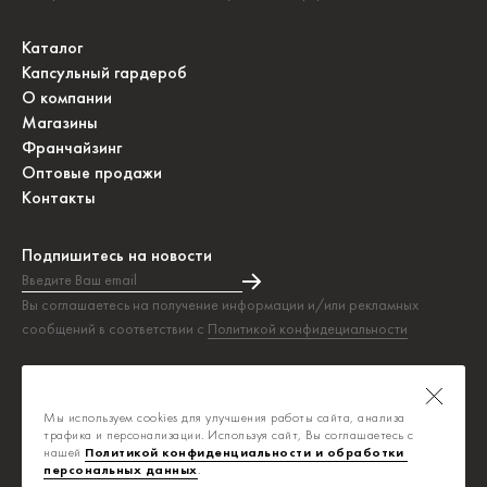
Каталог
Капсульный гардероб
О компании
Магазины
Франчайзинг
Оптовые продажи
Контакты
Подпишитесь на новости
Введите Ваш email
Подписка на новости прошла успешно!
Вы соглашаетесь на получение информации и/или рекламных
сообщений в соответствии с
Политикой конфидециальности
Таблица размеров
Политика конфиденциальности
Мы используем cookies для улучшения работы сайта, анализа
Публичная оферта
трафика и персонализации. Используя сайт, Вы соглашаетесь с
нашей
Политикой конфиденциальности и обработки 
персональных данных
.