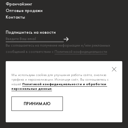
Франчайзинг
Оптовые продажи
Контакты
Подпишитесь на новости
Введите Ваш email
Подписка на новости прошла успешно!
Вы соглашаетесь на получение информации и/или рекламных
сообщений в соответствии с
Политикой конфидециальности
Таблица размеров
Политика конфиденциальности
Мы используем cookies для улучшения работы сайта, анализа
Публичная оферта
трафика и персонализации. Используя сайт, Вы соглашаетесь с
нашей
Политикой конфиденциальности и обработки 
персональных данных
.
info@savage.ru
8-800-700-0392
ПРИНИМАЮ
Ежедневно, с 8:00 до 20:00
Звонок бесплатный