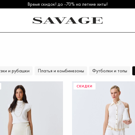
Бесплатная доставка в ПВЗ от 5000 рублей
Время скидок! до -70% на летние хиты!
Вступайте в клуб лояльности SAVAGE
Собираемся в морской круиз>>
Осень'26 уже в продаже!>>
зки и рубашки
Платья и комбинезоны
Футболки и топы
СКИДКИ