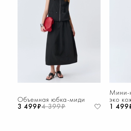
ДОБАВИТЬ В КОРЗИНУ
Д
42
44
46
48
50
52
42
4
Мини-
Объемная юбка-миди
эко ко
3 499₽
4 399₽
1 499