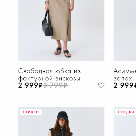
Свободная юбка из
Асимм
фактурной вискозы
запах
2 999₽
3 799₽
2 999
СКИДКИ
СКИДКИ