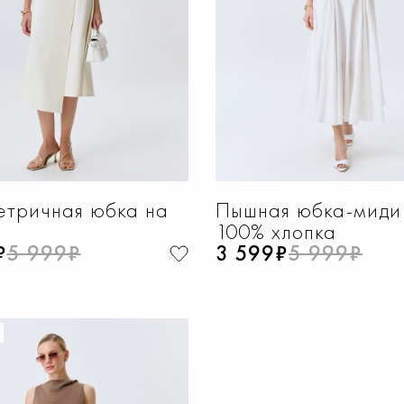
етричная юбка на
Пышная юбка-миди
100% хлопка
₽
5 999₽
3 599₽
5 999₽