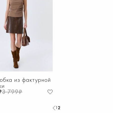
ОБАВИТЬ В КОРЗИНУ
ДОБАВИТЬ В КОРЗИ
4
46
48
50
52
40
42
44
46
юбка из фактурной
жи
₽
3 799₽
2
1