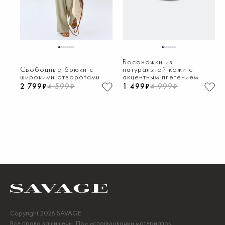
1
2
3
4
5
6
7
8
1
2
3
4
5
6
7
Босоножки из
Свободные брюки с
натуральной кожи с
широкими отворотами
акцентным плетением
2 799₽
4 599₽
1 499₽
4 999₽
Copyright 2026 SAVAGE
Все права защищены. При использовании материалов,