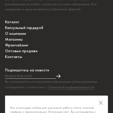
размещённых на сайте, ссылка на источник обязательна. Все
материалы и цены не являются публичной офертой.
Каталог
Капсульный гардероб
О компании
Магазины
Франчайзинг
Оптовые продажи
Контакты
Подпишитесь на новости
Введите Ваш email
Подписка на новости прошла успешно!
Вы соглашаетесь на получение информации и/или рекламных
сообщений в соответствии с
Политикой конфидециальности
Таблица размеров
Политика конфиденциальности
Мы используем cookies для улучшения работы сайта, анализа
Публичная оферта
трафика и персонализации. Используя сайт, Вы соглашаетесь с