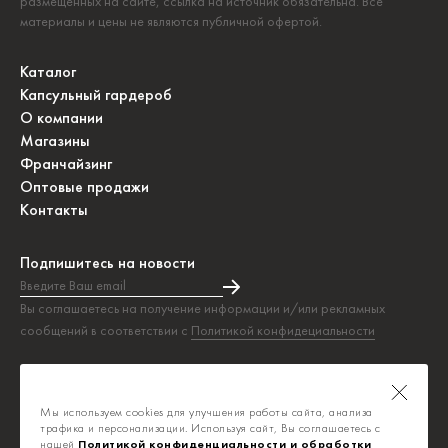
размещённых на сайте, ссылка на источник обязательна. Все
материалы и цены не являются публичной офертой.
Каталог
Капсульный гардероб
О компании
Магазины
Франчайзинг
Оптовые продажи
Контакты
Подпишитесь на новости
Введите Ваш email
Подписка на новости прошла успешно!
Вы соглашаетесь на получение информации и/или рекламных
сообщений в соответствии с
Политикой конфидециальности
Таблица размеров
Политика конфиденциальности
Мы используем cookies для улучшения работы сайта, анализа
Публичная оферта
трафика и персонализации. Используя сайт, Вы соглашаетесь с
нашей
Политикой конфиденциальности и обработки 