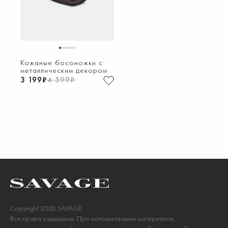
1
2
3
4
5
6
7
8
Кожаные босоножки с
металлическим декором
3 199₽
4 599₽
Copyright 2026 SAVAGE
Все права защищены. При использовании материалов,