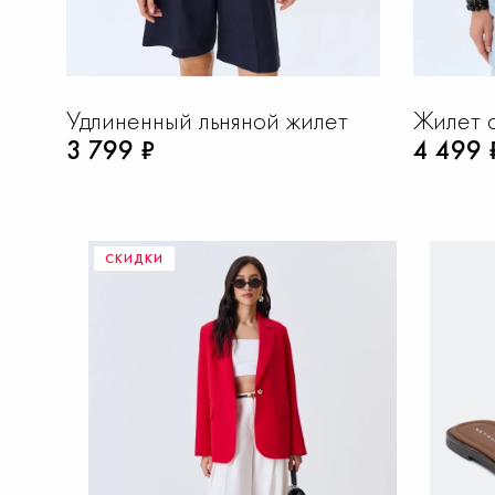
ыми
Удлиненный льняной жилет
Жилет 
3 799 ₽
4 499 
СКИДКИ