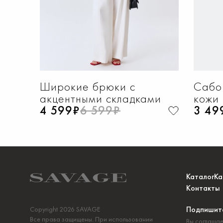
Широкие брюки с
Сабо
акцентными складками
кожи
4 599₽
6 599₽
3 49
Каталог
Ка
Контакты
Подпишите
Copyright 2026 SAVAGE
Все права защищены. При использовании
Вы соглашае