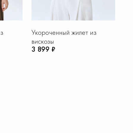
из
Укороченный жилет из
Уд
вискозы
ак
3 899 ₽
4 