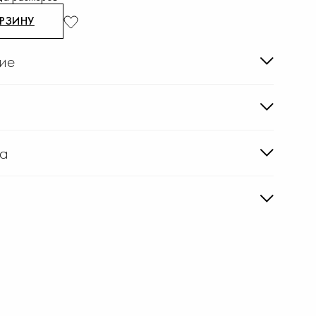
ОРЗИНУ
ие
ка