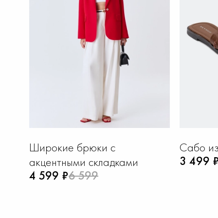
Широкие брюки с
Сабо из
3 499 
акцентными складками
4 599 ₽
6 599