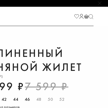
НАЙТИ
ЛИНЕННЫЙ
НЯНОЙ ЖИЛЕТ
/1
99 ₽
7 599 ₽
42
44
46
48
50
52
ца размеров