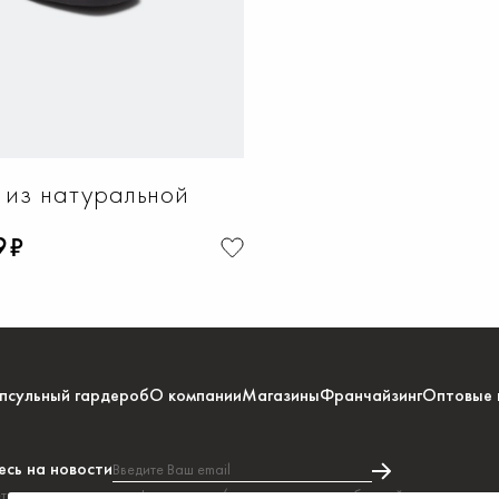
 из натуральной
9₽
псульный гардероб
О компании
Магазины
Франчайзинг
Оптовые 
сь на новости
Введите Ваш email
тесь на получение информации и/или рекламных сообщений в соответстви