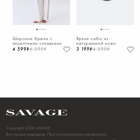
1
2
3
4
5
6
7
8
1
2
3
4
5
6
7
Широкие брюки с
Яркие сабо из
акцентными складками
натуральной кожи
4 599₽
6 599₽
3 199₽
4 599₽
Copyright 2026 SAVAGE
Все права защищены. При использовании материалов,