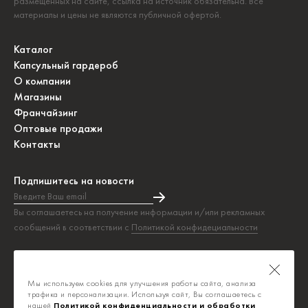
размещённых на сайте, ссылка на источник обязательна. Все
материалы и цены не являются публичной офертой.
Каталог
Капсульный гардероб
О компании
Магазины
Франчайзинг
Оптовые продажи
Контакты
Подпишитесь на новости
Введите Ваш email
Подписка на новости прошла успешно!
Вы соглашаетесь на получение информации и/или рекламных
сообщений в соответствии с
Политикой конфидециальности
Таблица размеров
Политика конфиденциальности
Мы используем cookies для улучшения работы сайта, анализа
Публичная оферта
трафика и персонализации. Используя сайт, Вы соглашаетесь с
нашей
Политикой конфиденциальности и обработки 