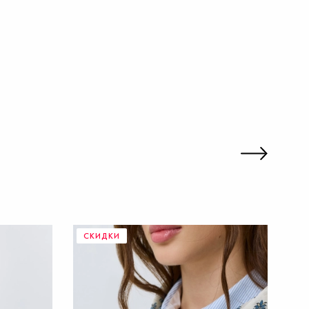
СКИДКИ
С