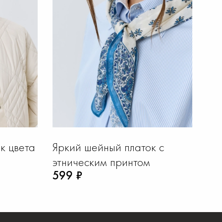
к цвета
Яркий шейный платок с
Ше
этническим принтом
ор
599 ₽
59