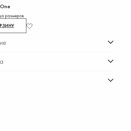
One
ца размеров
ОРЗИНУ
ие
ка