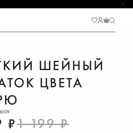
НАЙТИ
ГКИЙ ШЕЙНЫЙ
АТОК ЦВЕТА
РЮ
26109
9 ₽
1 199 ₽