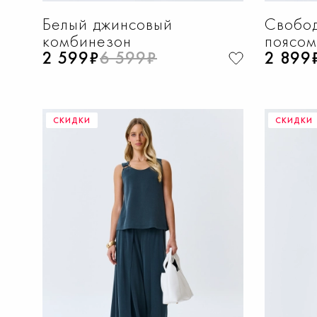
Белый джинсовый
Свобод
комбинезон
поясом
2 599₽
6 599₽
2 899
СКИДКИ
СКИДКИ
ДОБАВИТЬ В КОРЗИНУ
Д
40
42
44
46
48
42
4