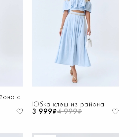
НУ
ДОБАВИТЬ В КОРЗИНУ
48
42
44
46
48
50
52
йона с
Юбка клеш из района
3 999₽
4 999₽