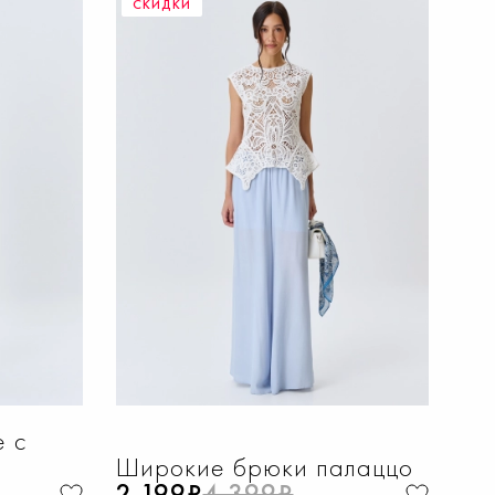
СКИДКИ
НУ
ДОБАВИТЬ В КОРЗИНУ
50
40
42
44
46
48
е с
Широкие брюки палаццо
2 199₽
4 399₽