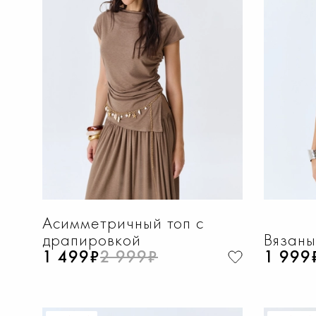
ДОБАВИТЬ В КОРЗИНУ
Д
36
37
38
39
40
42
4
Асимметричный топ с
драпировкой
Вязаны
1 499₽
2 999₽
1 999