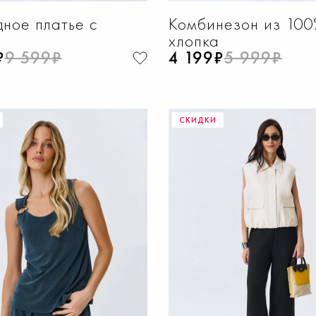
ное платье с
Комбинезон из 100
хлопка
₽
9 599₽
4 199₽
5 999₽
СКИДКИ
ОБАВИТЬ В КОРЗИНУ
ДОБАВИТЬ В КОРЗИ
4
46
48
50
52
42
44
46
48