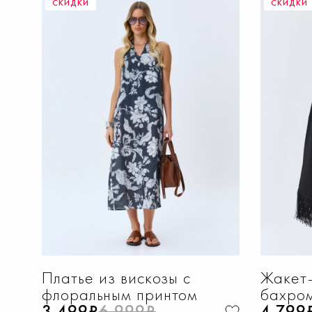
СКИДКИ
СКИДКИ
ДОБАВИТЬ В КОРЗИНУ
Д
42
44
46
48
50
52
42
Платье из вискозы с
Жакет-
флоральным принтом
бахро
3 499₽
6 999₽
4 799