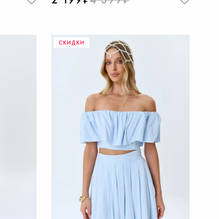
СКИДКИ
НУ
ДОБАВИТЬ В КОРЗИНУ
50
42
44
46
48
50