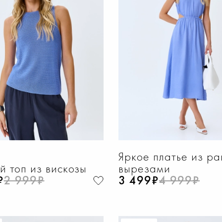
ОБАВИТЬ В КОРЗИНУ
ДОБАВИТЬ В КОРЗИ
4
46
48
50
52
40
42
44
46
Яркое платье из ра
й топ из вискозы
вырезами
₽
2 999₽
3 499₽
4 999₽