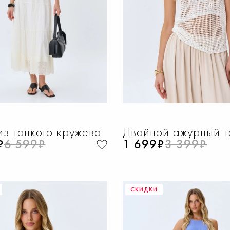
з тонкого кружева
Двойной ажурный т
₽
6 599₽
1 699₽
3 399₽
СКИДКИ