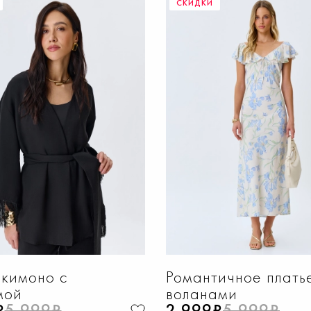
СКИДКИ
ОБАВИТЬ В КОРЗИНУ
ДОБАВИТЬ В КОРЗИ
44
46
48
50
42
44
46
48
кимоно с
Романтичное плать
мой
воланами
₽
5 999₽
2 999₽
5 999₽