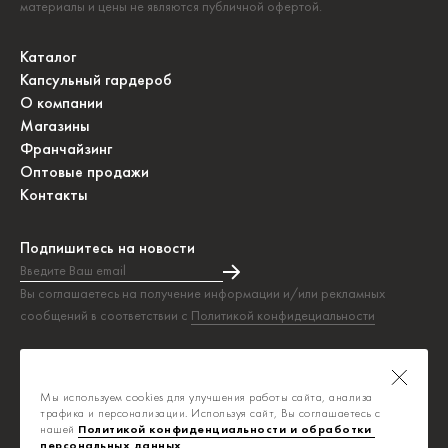
материалы и цены не являются публичной офертой.
Каталог
Капсульный гардероб
О компании
Магазины
Франчайзинг
Оптовые продажи
Контакты
Подпишитесь на новости
Введите Ваш email
Подписка на новости прошла успешно!
Вы соглашаетесь на получение информации и/или рекламных
сообщений в соответствии с
Политикой конфидециальности
Таблица размеров
Политика конфиденциальности
Мы используем cookies для улучшения работы сайта, анализа
Публичная оферта
трафика и персонализации. Используя сайт, Вы соглашаетесь с
нашей
Политикой конфиденциальности и обработки 
персональных данных
.