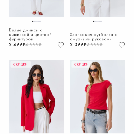
1
2
3
4
5
6
7
8
1
2
3
4
5
6
7
8
Белые джинсы с
вышивкой и цветной
Хлопковая футболка с
фурнитурой
ажурными рукавами
2 499₽
4 999₽
2 399₽
2 999₽
СКИДКИ
СКИДКИ