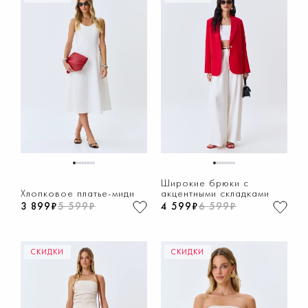
1
2
3
4
5
6
7
8
1
2
3
4
5
6
7
8
Широкие брюки с
Хлопковое платье-миди
акцентными складками
3 899₽
5 599₽
4 599₽
6 599₽
СКИДКИ
СКИДКИ