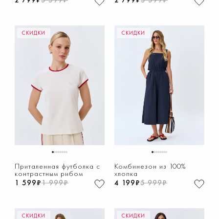
2 799₽
5 599₽
2 799₽
5 599₽
СКИДКИ
СКИДКИ
1
2
3
4
5
6
7
8
1
2
3
4
5
6
7
8
Приталенная футболка с
Комбинезон из 100%
контрастным рибом
хлопка
1 599₽
1 999₽
4 199₽
5 999₽
СКИДКИ
СКИДКИ