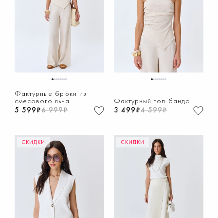
1
2
3
4
5
6
7
8
1
2
3
4
5
6
7
8
Фактурные брюки из
смесового льна
Фактурный топ-бандо
5 599₽
6 999₽
3 499₽
4 599₽
СКИДКИ
СКИДКИ