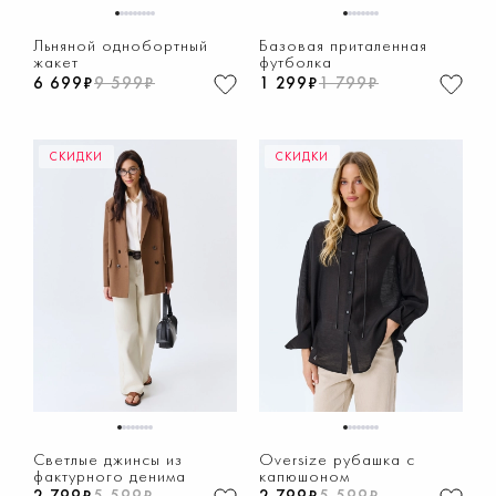
1
2
3
4
5
6
7
8
9
1
2
3
4
5
6
7
8
Льняной однобортный
Базовая приталенная
жакет
футболка
6 699₽
9 599₽
1 299₽
1 799₽
СКИДКИ
СКИДКИ
1
2
3
4
5
6
7
8
1
2
3
4
5
6
7
8
Светлые джинсы из
Oversize рубашка с
фактурного денима
капюшоном