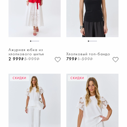
1
2
3
4
5
6
7
8
1
2
3
4
5
6
7
8
Ажурная юбка из
хлопкового шитья
Хлопковый топ-бандо
2 999₽
5 999₽
799₽
1 599₽
СКИДКИ
СКИДКИ