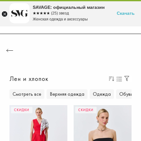
Бесплатная доставка в ПВЗ от 5000 рублей
Время скидок! до -70% на летние хиты!
Вступайте в клуб лояльности SAVAGE
Собираемся в морской круиз>>
Осень'26 уже в продаже!>>
SAVAGE: официальный магазин
Скачать
☆☆☆☆☆
★★★★★
(25) звезд
Женская одежда и аксессуары
Лен и хлопок
Смотреть все
Верхняя одежда
Одежда
Обувь
СКИДКИ
СКИДКИ