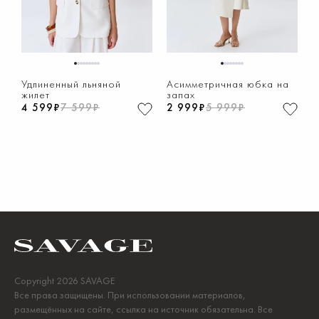
1
2
3
4
5
6
7
8
9
1
2
3
4
5
6
7
8
Удлиненный льняной
Асимметричная юбка на
жилет
запах
4 599₽
7 599₽
2 999₽
5 999₽
Copyright 2026 SAVAGE
Все права защищены. При использовании материалов,
размещённых на сайте, ссылка на источник обязательна. Все