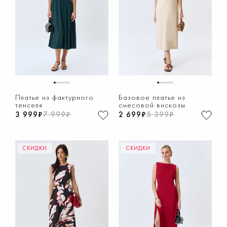
1
2
3
4
5
6
7
8
1
2
3
4
5
6
7
8
Платье из фактурного
Базовое платье из
тенселя
смесовой вискозы
3 999₽
7 999₽
2 699₽
5 399₽
СКИДКИ
СКИДКИ