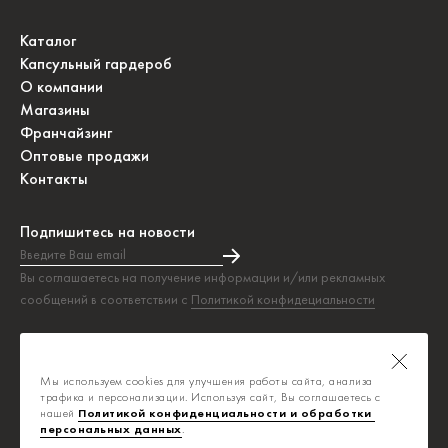
Каталог
Капсульный гардероб
О компании
Магазины
Франчайзинг
Оптовые продажи
Контакты
Подпишитесь на новости
Введите Ваш email
Подписка на новости прошла успешно!
Вы соглашаетесь на получение информации и/или рекламных
сообщений в соответствии с
Политикой конфидециальности
Таблица размеров
Политика конфиденциальности
Мы используем cookies для улучшения работы сайта, анализа
Публичная оферта
трафика и персонализации. Используя сайт, Вы соглашаетесь с
нашей
Политикой конфиденциальности и обработки 
персональных данных
.