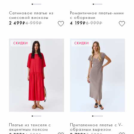
1
2
3
4
5
6
7
8
1
2
3
4
5
6
7
8
Сатиновое платье из
Романтичное платье-мини
смесовой вискозы
с оборками
2 499₽
4 999₽
4 199₽
6 999₽
СКИДКИ
СКИДКИ
1
2
3
4
5
6
7
8
1
2
3
4
5
6
7
8
9
Платье из тенселя с
Приталенное платье с V-
акцентным поясом
образным вырезом