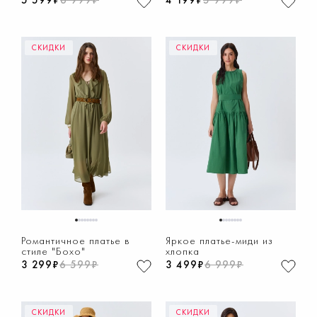
5 599₽
6 999₽
4 199₽
5 999₽
СКИДКИ
СКИДКИ
1
2
3
4
5
6
7
8
1
2
3
4
5
6
7
8
Романтичное платье в
Яркое платье-миди из
стиле "Бохо"
хлопка
3 299₽
6 599₽
3 499₽
6 999₽
СКИДКИ
СКИДКИ