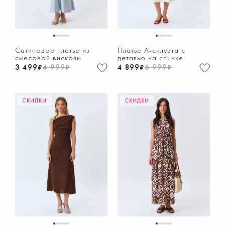
1
2
3
4
5
6
7
8
1
2
3
4
5
6
7
8
Сатиновое платье из
Платье А-силуэта с
смесовой вискозы
деталью на спинке
3 499₽
4 999₽
4 899₽
6 999₽
СКИДКИ
СКИДКИ