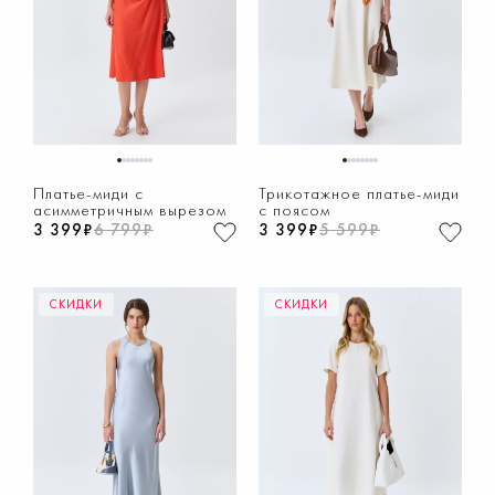
1
2
3
4
5
6
7
8
1
2
3
4
5
6
7
8
Платье-миди с
Трикотажное платье-миди
асимметричным вырезом
с поясом
3 399₽
6 799₽
3 399₽
5 599₽
СКИДКИ
СКИДКИ