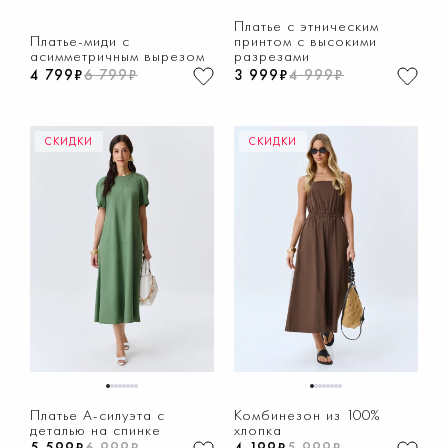
1
2
3
4
5
6
7
8
1
2
3
4
5
6
7
8
Платье с этническим
Платье-миди с
принтом с высокими
асимметричным вырезом
разрезами
4 799₽
6 799₽
3 999₽
4 999₽
СКИДКИ
СКИДКИ
1
2
3
4
5
6
7
8
1
2
3
4
5
6
7
8
Платье А-силуэта с
Комбинезон из 100%
деталью на спинке
хлопка