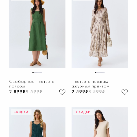
1
2
3
4
5
6
7
8
1
2
3
4
5
6
7
8
Свободное платье с
Платье с нежным
поясом
ажурным принтом
2 899₽
9 599₽
2 599₽
8 599₽
СКИДКИ
СКИДКИ