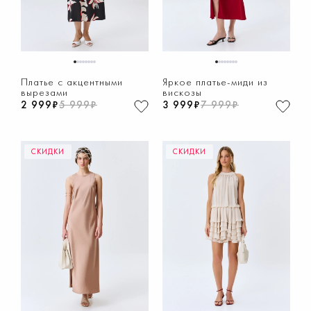
1
2
3
4
5
6
7
8
1
2
3
4
5
6
7
8
Платье с акцентными
Яркое платье-миди из
вырезами
вискозы
2 999₽
5 999₽
3 999₽
7 999₽
СКИДКИ
СКИДКИ