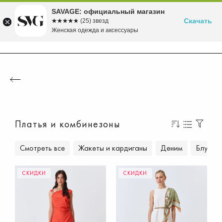
Бесплатная доставка в ПВЗ от 5000 рублей
Время скидок! до -70% на летние хиты!
Вступайте в клуб лояльности SAVAGE
Собираемся в морской круиз>>
Осень'26 уже в продаже!>>
SAVAGE: официальный магазин
Скачать
☆☆☆☆☆
★★★★★
(25) звезд
Женская одежда и аксессуары
Платья и комбинезоны
Смотреть все
Жакеты и кардиганы
Деним
Блузки 
СКИДКИ
СКИДКИ