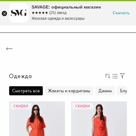
Бесплатная доставка в ПВЗ от 5000 рублей
Время скидок! до -70% на летние хиты!
Вступайте в клуб лояльности SAVAGE
Собираемся в морской круиз>>
Осень'26 уже в продаже!>>
SAVAGE: официальный магазин
Скачать
☆☆☆☆☆
★★★★★
(25) звезд
Женская одежда и аксессуары
Одежда
Смотреть все
Жакеты и кардиганы
Деним
Блузки 
СКИДКИ
СКИДКИ