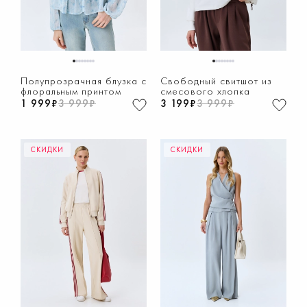
1
2
3
4
5
6
7
8
1
2
3
4
5
6
7
8
Полупрозрачная блузка с
Свободный свитшот из
флоральным принтом
смесового хлопка
1 999₽
3 999₽
3 199₽
3 999₽
СКИДКИ
СКИДКИ