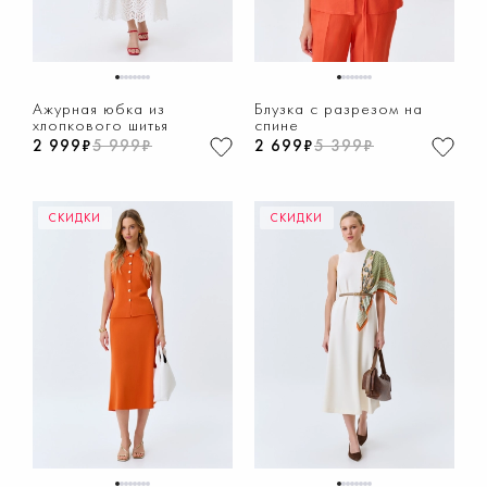
1
2
3
4
5
6
7
8
1
2
3
4
5
6
7
8
Ажурная юбка из
Блузка с разрезом на
хлопкового шитья
спине
2 999₽
5 999₽
2 699₽
5 399₽
СКИДКИ
СКИДКИ