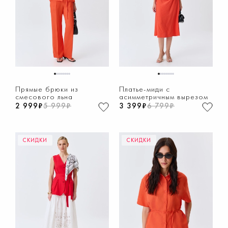
1
2
3
4
5
6
7
8
1
2
3
4
5
6
7
8
Прямые брюки из
Платье-миди с
смесового льна
асимметричным вырезом
2 999₽
5 999₽
3 399₽
6 799₽
СКИДКИ
СКИДКИ