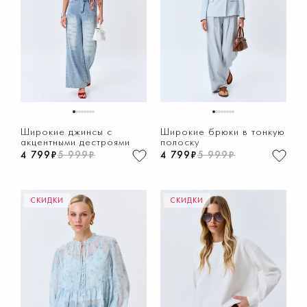
1
2
3
4
5
6
7
8
1
2
3
4
5
6
7
8
Широкие джинсы с
Широкие брюки в тонкую
акцентными дестроями
полоску
4 799₽
5 999₽
4 799₽
5 999₽
СКИДКИ
СКИДКИ