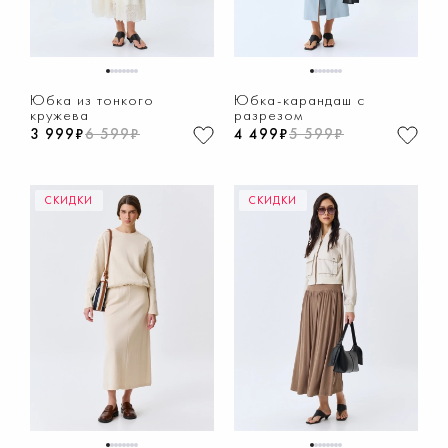
1
2
3
4
5
6
7
8
1
2
3
4
5
6
7
8
Юбка из тонкого
Юбка-карандаш с
кружева
разрезом
3 999₽
6 599₽
4 499₽
5 599₽
СКИДКИ
СКИДКИ