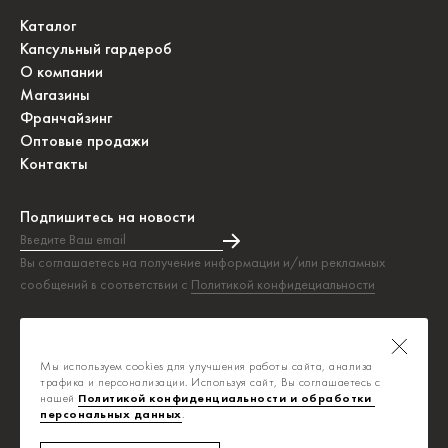
Каталог
Капсульный гардероб
О компании
Магазины
Франчайзинг
Оптовые продажи
Контакты
Подпишитесь на новости
Введите Ваш email
Подписка на новости прошла успешно!
Вы соглашаетесь на получение информации и/или рекламных
сообщений в соответствии с
Политикой конфидециальности
Таблица размеров
Политика конфиденциальности
Мы используем cookies для улучшения работы сайта, анализа
Публичная оферта
трафика и персонализации. Используя сайт, Вы соглашаетесь с
нашей
Политикой конфиденциальности и обработки 
персональных данных
.
info@savage.ru