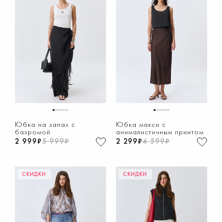
1
2
3
4
5
6
7
8
1
2
3
4
5
6
7
8
Юбка на запах с
Юбка макси с
бахромой
анималистичным принтом
2 999₽
5 999₽
2 299₽
4 599₽
СКИДКИ
СКИДКИ