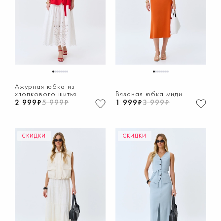
1
2
3
4
5
6
7
8
1
2
3
4
5
6
7
8
Ажурная юбка из
хлопкового шитья
Вязаная юбка миди
2 999₽
5 999₽
1 999₽
3 999₽
СКИДКИ
СКИДКИ