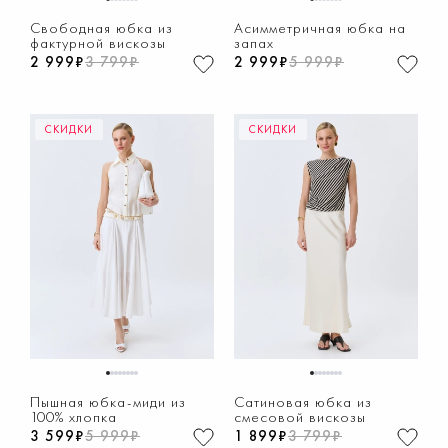
1
2
3
4
5
6
7
8
1
2
3
4
5
6
7
8
Свободная юбка из
Асимметричная юбка на
фактурной вискозы
запах
2 999₽
3 799₽
2 999₽
5 999₽
СКИДКИ
СКИДКИ
1
2
3
4
5
6
7
8
1
2
3
4
5
6
7
8
Пышная юбка-миди из
Сатиновая юбка из
100% хлопка
смесовой вискозы
3 599₽
5 999₽
1 899₽
3 799₽