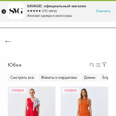
Бесплатная доставка в ПВЗ от 5000 рублей
Время скидок! до -70% на летние хиты!
Вступайте в клуб лояльности SAVAGE
Собираемся в морской круиз>>
Осень'26 уже в продаже!>>
SAVAGE: официальный магазин
Скачать
☆☆☆☆☆
★★★★★
(25) звезд
Женская одежда и аксессуары
Юбки
Смотреть все
Жакеты и кардиганы
Деним
Блузки 
СКИДКИ
СКИДКИ