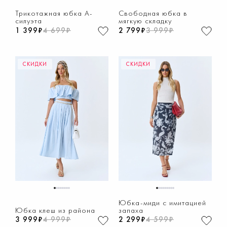
1
2
3
4
5
6
7
8
1
2
3
4
5
6
7
8
Трикотажная юбка А-
Свободная юбка в
силуэта
мягкую складку
1 399₽
4 699₽
2 799₽
3 999₽
СКИДКИ
СКИДКИ
1
2
3
4
5
6
7
8
1
2
3
4
5
6
7
8
9
Юбка-миди с имитацией
Юбка клеш из района
запаха
3 999₽
4 999₽
2 299₽
4 599₽