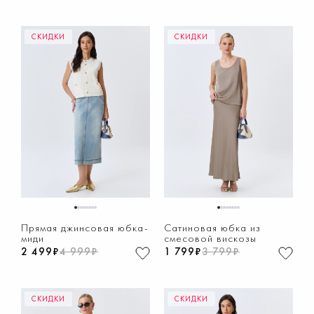
СКИДКИ
СКИДКИ
1
2
3
4
5
6
7
8
1
2
3
4
5
6
7
8
Прямая джинсовая юбка-
Сатиновая юбка из
миди
смесовой вискозы
2 499₽
4 999₽
1 799₽
3 799₽
СКИДКИ
СКИДКИ