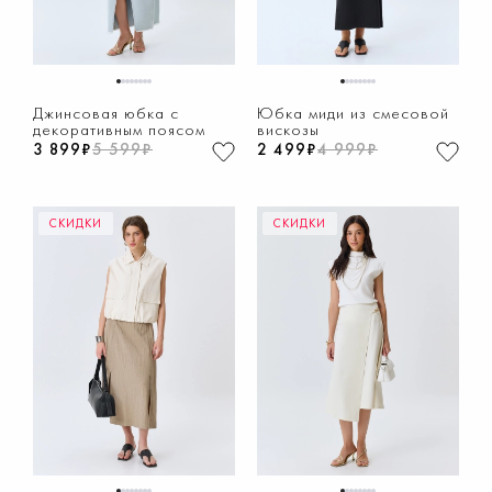
1
2
3
4
5
6
7
8
1
2
3
4
5
6
7
8
Джинсовая юбка с
Юбка миди из смесовой
декоративным поясом
вискозы
3 899₽
5 599₽
2 499₽
4 999₽
СКИДКИ
СКИДКИ