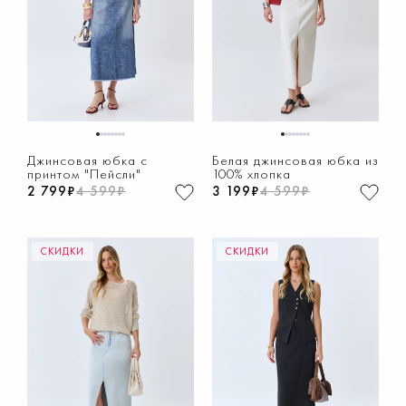
1
2
3
4
5
6
7
8
1
2
3
4
5
6
7
8
Джинсовая юбка с
Белая джинсовая юбка из
принтом "Пейсли"
100% хлопка
2 799₽
4 599₽
3 199₽
4 599₽
СКИДКИ
СКИДКИ