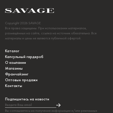
Copyright 2026 SAVAGE
Все права защищены. При использовании материалов,
размещённых на сайте, ссылка на источник обязательна. Все
материалы и цены не являются публичной офертой.
Каталог
Капсульный гардероб
О компании
Магазины
Франчайзинг
Оптовые продажи
Контакты
Подпишитесь на новости
Введите Ваш email
Подписка на новости прошла успешно!
Вы соглашаетесь на получение информации и/или рекламных