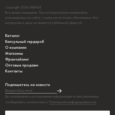
Copyright 2026 SAVAGE
Все права защищены. При использовании материалов,
размещённых на сайте, ссылка на источник обязательна. Все
материалы и цены не являются публичной офертой.
Каталог
Капсульный гардероб
О компании
Магазины
Франчайзинг
Оптовые продажи
Контакты
Подпишитесь на новости
Введите Ваш email
Подписка на новости прошла успешно!
Вы соглашаетесь на получение информации и/или рекламных
сообщений в соответствии с
Политикой конфидециальности