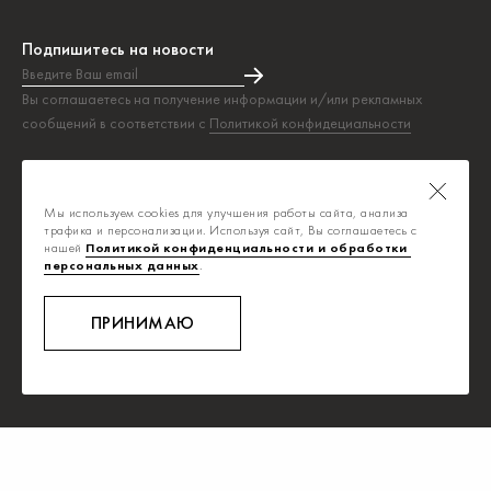
Подпишитесь на новости
Введите Ваш email
Подписка на новости прошла успешно!
Вы соглашаетесь на получение информации и/или рекламных
сообщений в соответствии с
Политикой конфидециальности
Таблица размеров
Политика конфиденциальности
Мы используем cookies для улучшения работы сайта, анализа
Публичная оферта
трафика и персонализации. Используя сайт, Вы соглашаетесь с
нашей
Политикой конфиденциальности и обработки 
персональных данных
.
info@savage.ru
8-800-700-0392
ПРИНИМАЮ
Ежедневно, с 8:00 до 20:00
Звонок бесплатный
Дизайн
,
разработка и сопровождение сайта
,
веб-интеграция
—
Текарт
.