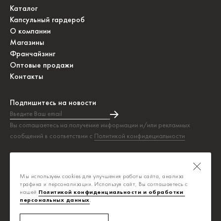
Каталог
Капсульный гардероб
О компании
Магазины
Франчайзинг
Оптовые продажи
Контакты
Подпишитесь на новости
Введите Ваш email
Подписка на новости прошла успешно!
Вы соглашаетесь на получение информации и/или рекламных
сообщений в соответствии с
Политикой конфидециальности
Таблица размеров
Политика конфиденциальности
Мы используем cookies для улучшения работы сайта, анализа
Публичная оферта
трафика и персонализации. Используя сайт, Вы соглашаетесь с
нашей
Политикой конфиденциальности и обработки 
персональных данных
.
info@savage.ru