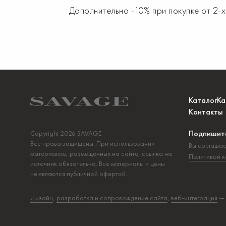
Дополнительно -10% при покупке от 2-
Каталог
Ка
Контакты
Подпишите
Copyright 2026 SAVAGE
Все права защищены. При использовании
Вы соглашае
материалов, размещённых на сайте, ссылка на
Политикой 
источник обязательна. Все материалы и цены
не являются публичной офертой.
Дизайн
,
разработка и сопровождение сайта
,
веб-интеграция
—