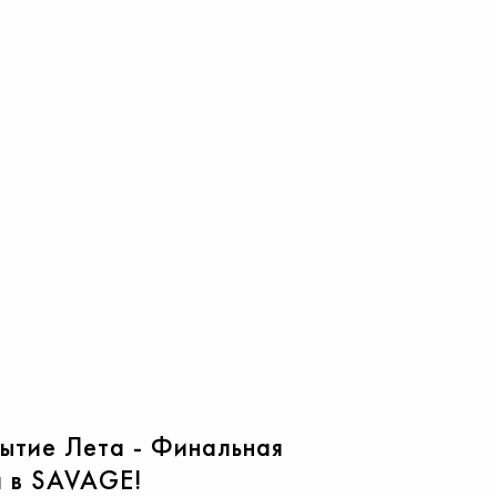
09
бытие Лета - Финальная
20
 в SAVAGE!