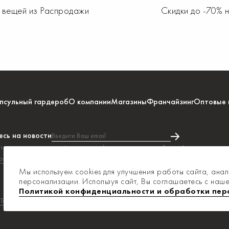
х вещей из Распродажи
Скидки до -70% 
псульный гардероб
О компании
Магазины
Франчайзинг
Оптовые 
сь на новости
Введите Ваш email
тесь на получение информации и/или рекламных сообщений в соответстви
Подписка на новости прошла успе
конфидециальности
Мы используем cookies для улучшения работы сайта, ана
персонализации. Используя сайт, Вы соглашаетесь с наш
Политикой конфиденциальности и обработки пер
Текарт
.